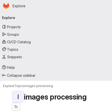
Homepage
Skip to main content
Explore
Primary navigation
Explore
Projects
Groups
CI/CD Catalog
Topics
Snippets
Help
Collapse sidebar
Explore
Topics
images processing
images processing
I