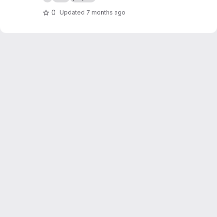
nfile.php/629456/mod_resource/content/1/Proj
et%202025.pdf
0
Updated
7 months ago