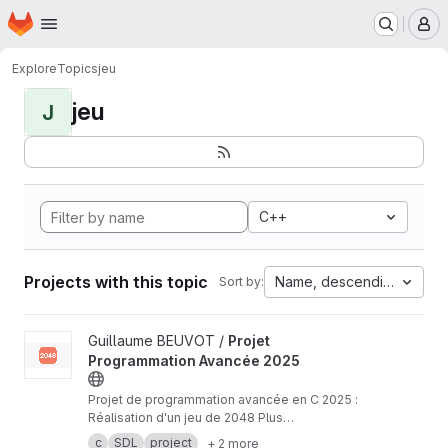
Homepage
Skip to main content
M
Explore
Topics
jeu
jeu
J
C++
Projects with this topic
Name, descending
Sort by:
View Projet Programmation Avancée 2025 project
Guillaume BEUVOT /
Projet
Programmation Avancée 2025
Projet de programmation avancée en C 2025 :
Réalisation d'un jeu de 2048 Plus
d'informations :
https://moodle2025.uca.fr/plugi
c
SDL
project
+ 2 more