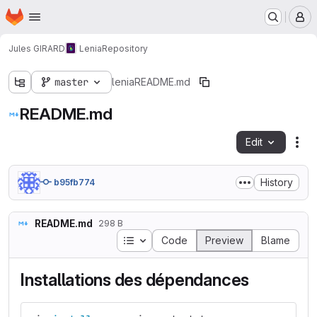
Homepage
Skip to main content
M
Jules GIRARD
Lenia
Repository
master
lenia
README.md
README.md
Edit
Fil
History
b95fb774
README.md
298 B
Table of contents
Code
Preview
Blame
Installations des dépendances